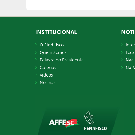
INSTITUCIONAL
NOTI
O Sindifisco
Inte
Quem Somos
Loca
Palavra do Presidente
Naci
Galerias
Na M
Vídeos
Normas