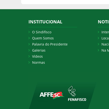
INSTITUCIONAL
NOTI
O Sindifisco
Inte
Quem Somos
Loca
Palavra do Presidente
Naci
Galerias
Na M
Vídeos
Normas