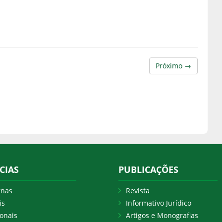
Próximo →
CIAS
PUBLICAÇÕES
rnas
Revista
is
Informativo Jurídico
onais
Artigos e Monografias