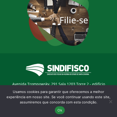
Avenida Trompowsky, 291 Sala 1203 Torre 2 - edifício
Trompowsky Corporate - Centro - Florianopólis / SC - CEP:
Usamos cookies para garantir que oferecemos a melhor
88015-300 |
E-mail:
sindifisco@sindifisco.org.br
experiência em nosso site. Se você continuar usando este site,
assumiremos que concorda com esta condição.
Desenvolvido pela
agência Marketing Objetivo
Ok