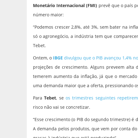
Monetário Internacional (FMI)
prevê que o país p
número maior:
“Podemos crescer 2,8%, até 3%, sem bater na infl
só o agronegócio, a indústria tem que comparecer
Tebet.
Ontem, o
IBGE
divulgou que o PIB avançou 1,4% no
projeções de crescimento. Alguns preveem alta 
temerem aumento da inflação, já que o mercado
uma demanda maior que a oferta, pressionando os
Para
Tebet
, se
os trimestres seguintes repetir
risco não vai se concretizar.
“Esse crescimento (o PIB do segundo trimestre) é 
A demanda pelos produtos, que vem por conta do s
graças à indústria que está produzindo”.