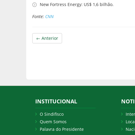
New Fortress Energy: US$ 1,6 bilhão.
Fonte:
CNN
← Anterior
INSTITUCIONAL
NOTI
O Sindifisco
Inte
Quem Somos
Loca
Palavra do Presidente
Naci