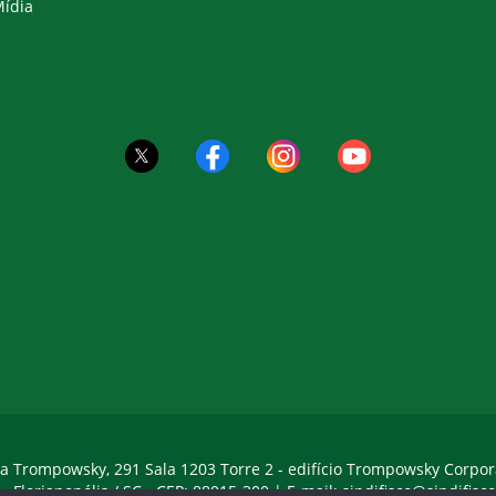
ídia
a Trompowsky, 291 Sala 1203 Torre 2 - edifício Trompowsky Corpor
 - Florianopólis / SC - CEP: 88015-300 |
E-mail:
sindifisco@sindifisco