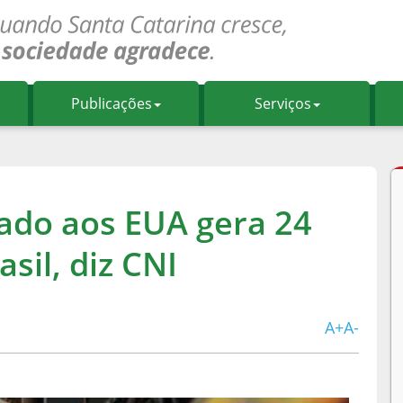
Publicações
Serviços
tado aos EUA gera 24
sil, diz CNI
A+
A-