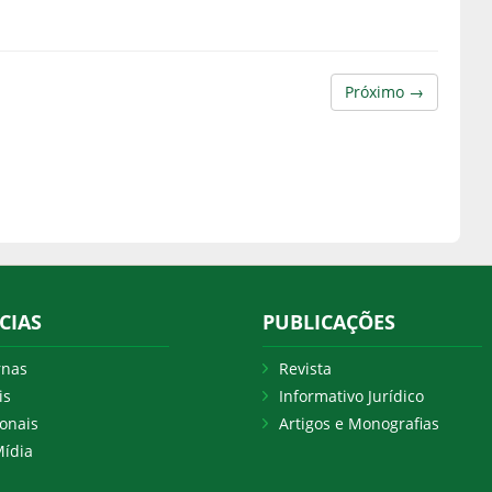
Próximo →
CIAS
PUBLICAÇÕES
rnas
Revista
is
Informativo Jurídico
onais
Artigos e Monografias
ídia