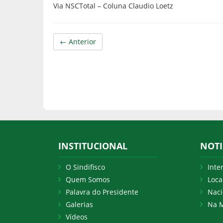
Via NSCTotal – Coluna Claudio Loetz
← Anterior
INSTITUCIONAL
NOTI
O Sindifisco
Inte
Quem Somos
Loca
Palavra do Presidente
Naci
Galerias
Na M
Vídeos