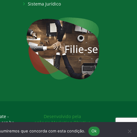
Sistema Jurídico
ate -
Desenvolvido pela
.org.br
agência Marketing Objetivo
assumiremos que concorda com esta condição.
Ok