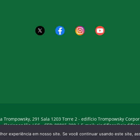
a Trompowsky, 291 Sala 1203 Torre 2 - edifício Trompowsky Corpor
 - Florianopólis / SC - CEP: 88015-300 |
E-mail:
sindifisco@sindifisco
hor experiência em nosso site. Se você continuar usando este site, 