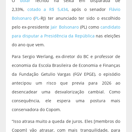
O
dólar
fechou na sexta em disparada de
2,33%,
cotado a R$ 5,434
, após o senador
Flávio
Bolsonaro
(
PL
-RJ) ter anunciado ter sido o escolhido
pelo ex-presidente
Jair Bolsonaro
(PL) como
candidato
para disputar a Presidência da República
nas eleições
do ano que vem.
Para Sergio Werlang, ex-diretor do BC e professor de
economia da Escola Brasileira de Economia e Finanças
da Fundação Getulio Vargas (FGV EPGE), o episódio
antecipou um risco que previa para 2026 ao
desencadear uma desvalorização cambial. Como
consequência, ele espera uma postura mais
conservadora do Copom.
“Isso atrasa muito a queda de juros. Eles [membros do
Copom] vão atrasar, com mais tranquilidade, para