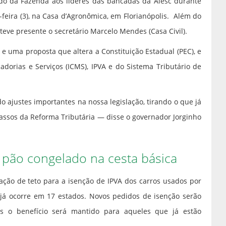
ado da Fazenda aos líderes das bancadas da Alesc durante
feira (3), na Casa d’Agronômica, em Florianópolis. Além do
teve presente o secretário Marcelo Mendes (Casa Civil).
 e uma proposta que altera a Constituição Estadual (PEC), e
dorias e Serviços (ICMS), IPVA e do Sistema Tributário de
 ajustes importantes na nossa legislação, tirando o que já
assos da Reforma Tributária — disse o governador Jorginho
e pão congelado na cesta básica
ção de teto para a isenção de IPVA dos carros usados por
 já ocorre em 17 estados. Novos pedidos de isenção serão
s o benefício será mantido para aqueles que já estão