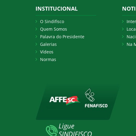
INSTITUCIONAL
NOTI
O Sindifisco
Inte
Quem Somos
Loca
Palavra do Presidente
Naci
Galerias
Na M
Vídeos
Normas