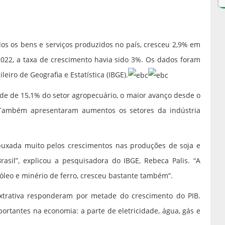
dos os bens e serviços produzidos no país, cresceu 2,9% em
 2022, a taxa de crescimento havia sido 3%. Os dados foram
ileiro de Geografia e Estatística (IBGE).
rde de 15,1% do setor agropecuário, o maior avanço desde o
. Também apresentaram aumentos os setores da indústria
puxada muito pelos crescimentos nas produções de soja e
asil”, explicou a pesquisadora do IBGE, Rebeca Palis. “A
róleo e minério de ferro, cresceu bastante também”.
xtrativa responderam por metade do crescimento do PIB.
ortantes na economia: a parte de eletricidade, água, gás e