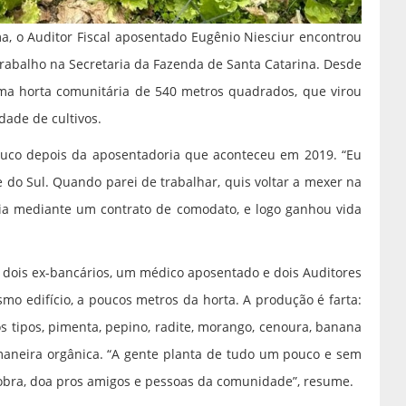
, o Auditor Fiscal aposentado Eugênio Niesciur encontrou
rabalho na Secretaria da Fazenda de Santa Catarina. Desde
ma horta comunitária de 540 metros quadrados, que virou
dade de cultivos.
ouco depois da aposentadoria que aconteceu em 2019. “Eu
de do Sul. Quando parei de trabalhar, quis voltar a mexer na
tária mediante um contrato de comodato, e logo ganhou vida
 dois ex-bancários, um médico aposentado e dois Auditores
mo edifício, a poucos metros da horta. A produção é farta:
os tipos, pimenta, pepino, radite, morango, cenoura, banana
maneira orgânica. “A gente planta de tudo um pouco e sem
sobra, doa pros amigos e pessoas da comunidade”, resume.