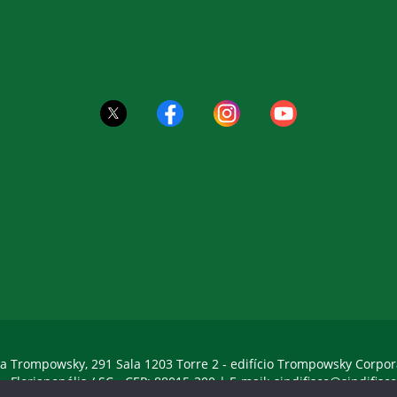
a Trompowsky, 291 Sala 1203 Torre 2 - edifício Trompowsky Corpor
 - Florianopólis / SC - CEP: 88015-300 |
E-mail:
sindifisco@sindifisco