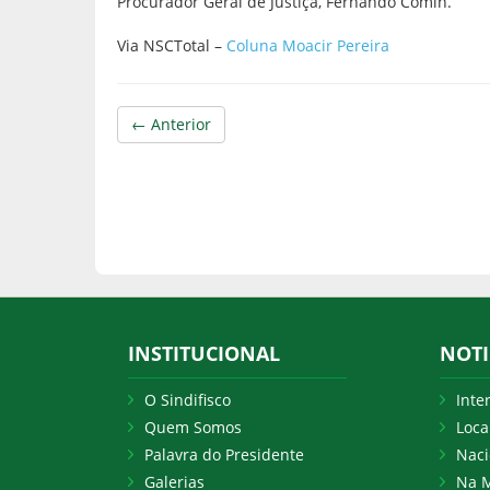
Procurador Geral de Justiça, Fernando Comin.
Via NSCTotal –
Coluna Moacir Pereira
← Anterior
INSTITUCIONAL
NOTI
O Sindifisco
Inte
Quem Somos
Loca
Palavra do Presidente
Naci
Galerias
Na M