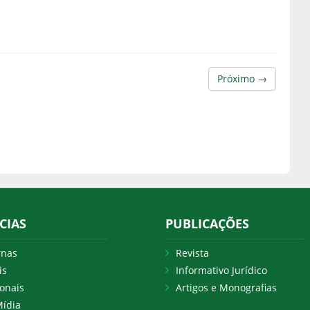
Próximo →
CIAS
PUBLICAÇÕES
rnas
Revista
is
Informativo Jurídico
onais
Artigos e Monografias
ídia