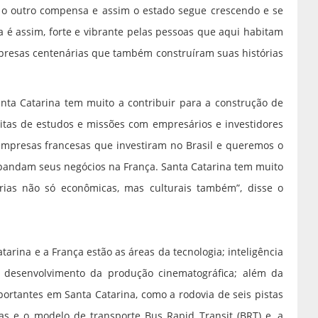
 o outro compensa e assim o estado segue crescendo e se
a é assim, forte e vibrante pelas pessoas que aqui habitam
mpresas centenárias que também construíram suas histórias
ta Catarina tem muito a contribuir para a construção de
sitas de estudos e missões com empresários e investidores
mpresas francesas que investiram no Brasil e queremos o
xpandam seus negócios na França. Santa Catarina tem muito
erias não só econômicas, mas culturais também”, disse o
arina e a França estão as áreas da tecnologia; inteligência
 no desenvolvimento da produção cinematográfica; além da
portantes em Santa Catarina, como a rodovia de seis pistas
vias e o modelo de transporte Bus Rapid Transit (BRT) e, a