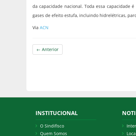
da capacidade nacional. Toda essa capacidade é 
gases de efeito estufa, incluindo hidrelétricas, pa
Via
ACN
← Anterior
INSTITUCIONAL
NOTI
O Sindifisco
Inte
Quem Somos
Loca