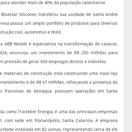
a para atender mais de 40% da população catarinense.
a Bluestar Silicones transferiu sua unidade de Santo André
mpresa possui um amplo portfólio de produtos para diversos
ução civil, automotivo e têxtil.
a ABB Woods é especialista na transformação de cavacos,
024, anunciou um investimento de R$ 250 milhões para
om previsão de gerar 650 empregos diretos e indiretos.
de materiais de construção está construindo uma nova loja
O investimento é de R$ 67 milhões, reforçando a presença da
as francesas de destaque possuem operações em Santa
cida como Tractebel Energia, é uma das principais empresas
il, com sede em Florianópolis, Santa Catarina. A empresa
idade instalada em 82 usinas, representando cerca de 6%