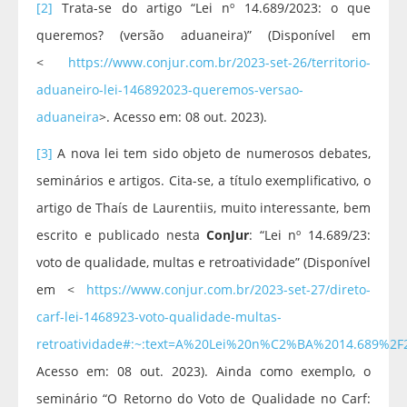
[2]
Trata-se do artigo “Lei nº 14.689/2023: o que
queremos? (versão aduaneira)” (Disponível em
<
https://www.conjur.com.br/2023-set-26/territorio-
aduaneiro-lei-146892023-queremos-versao-
aduaneira
>. Acesso em: 08 out. 2023).
[3]
A nova lei tem sido objeto de numerosos debates,
seminários e artigos. Cita-se, a título exemplificativo, o
artigo de Thaís de Laurentiis, muito interessante, bem
escrito e publicado nesta
ConJur
: “Lei nº 14.689/23:
voto de qualidade, multas e retroatividade” (Disponível
em <
https://www.conjur.com.br/2023-set-27/direto-
carf-lei-1468923-voto-qualidade-multas-
retroatividade#:~:text=A%20Lei%20n%C2%BA%2014.689%2
Acesso em: 08 out. 2023). Ainda como exemplo, o
seminário “O Retorno do Voto de Qualidade no Carf: