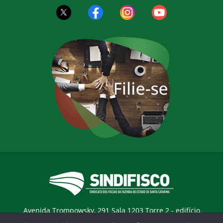
Avenida Trompowsky, 291 Sala 1203 Torre 2 - edifício
Trompowsky Corporate - Centro - Florianopólis / SC - CEP: