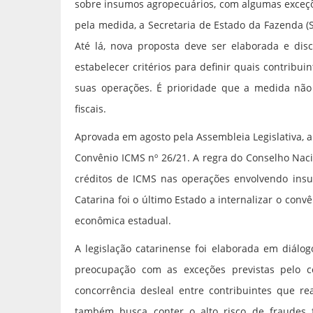
sobre insumos agropecuários, com algumas exceçõ
pela medida, a Secretaria de Estado da Fazenda (
Até lá, nova proposta deve ser elaborada e disc
estabelecer critérios para definir quais contribu
suas operações. É prioridade que a medida não
fiscais.
Aprovada em agosto pela Assembleia Legislativa, a
Convênio ICMS nº 26/21. A regra do Conselho Naci
créditos de ICMS nas operações envolvendo insu
Catarina foi o último Estado a internalizar o co
econômica estadual.
A legislação catarinense foi elaborada em diálo
preocupação com as exceções previstas pelo co
concorrência desleal entre contribuintes que r
também busca conter o alto risco de fraudes