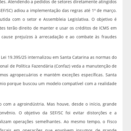
es. Atendendo a pedidos de setores diretamente atingidos
SEF/SC) adiou a implementação das regras até 1º de março.
utida com o setor e Assembleia Legislativa. O objetivo é
intes terão direito de manter e usar os créditos de ICMS em
 cause prejuízos à arrecadação e ao combate às fraudes
 Lei 19.395/25 internalizou em Santa Catarina as normas do
onal de Política Fazendária (Confaz) veda a manutenção de
mos agropecuários e mantém exceções específicas. Santa
nvênio porque buscou um modelo compatível com a realidade
go com a agroindústria. Mas houve, desde o início, grande
nvênio. O objetivo da SEF/SC foi evitar distorções e a
ealizam operações semelhantes. Ao mesmo tempo, o Fisco
 fiscais em operações que envolvem insumos de grande