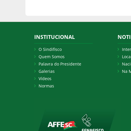
INSTITUCIONAL
NOTI
O Sindifisco
Inte
Quem Somos
Loca
Palavra do Presidente
Naci
Galerias
Na M
Vídeos
Normas