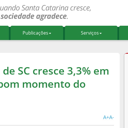
Publicações
Serviços
l de SC cresce 3,3% em
a bom momento do
A+
A-