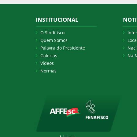
INSTITUCIONAL
NOTI
O Sindifisco
Inte
Quem Somos
Loca
Palavra do Presidente
Naci
Galerias
Na M
Vídeos
Normas