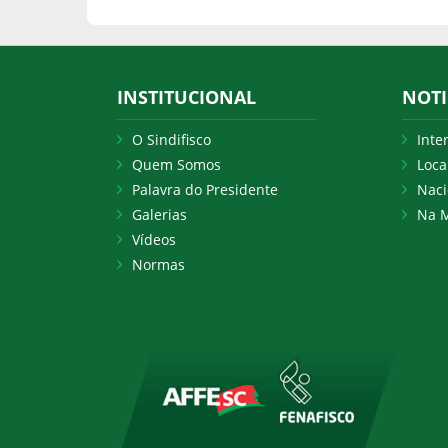
INSTITUCIONAL
NOTI
O Sindifisco
Inte
Quem Somos
Loca
Palavra do Presidente
Naci
Galerias
Na M
Vídeos
Normas