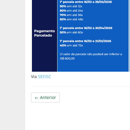
Via
SEF/SC
← Anterior