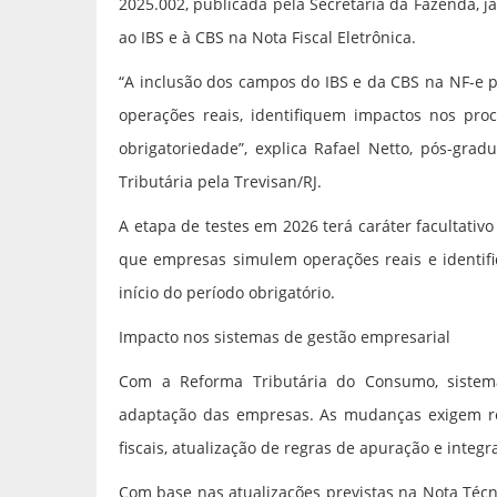
2025.002, publicada pela Secretaria da Fazenda, j
ao IBS e à CBS na Nota Fiscal Eletrônica.
“A inclusão dos campos do IBS e da CBS na NF-e 
operações reais, identifiquem impactos nos proc
obrigatoriedade”, explica Rafael Netto, pós-gra
Tributária pela Trevisan/RJ.
A etapa de testes em 2026 terá caráter facultativo 
que empresas simulem operações reais e identifi
início do período obrigatório.
Impacto nos sistemas de gestão empresarial
Com a Reforma Tributária do Consumo, siste
adaptação das empresas. As mudanças exigem re
fiscais, atualização de regras de apuração e inte
Com base nas atualizações previstas na Nota Técni