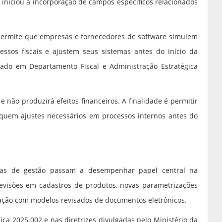
á iniciou a incorporação de campos específicos relacionados
permite que empresas e fornecedores de software simulem
essos fiscais e ajustem seus sistemas antes do início da
duado em Departamento Fiscal e Administração Estratégica
e não produzirá efeitos financeiros. A finalidade é permitir
quem ajustes necessários em processos internos antes do
mas de gestão passam a desempenhar papel central na
visões em cadastros de produtos, novas parametrizações
gração com modelos revisados de documentos eletrônicos.
ca 2025.002 e nas diretrizes divulgadas pelo Ministério da