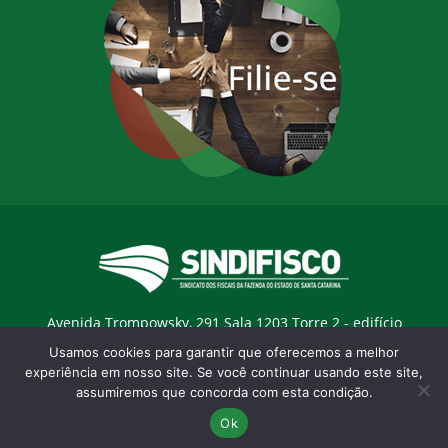
Avenida Trompowsky, 291 Sala 1203 Torre 2 - edifício
Trompowsky Corporate - Centro - Florianopólis / SC - CEP:
Usamos cookies para garantir que oferecemos a melhor
88015-300 |
E-mail:
sindifisco@sindifisco.org.br
experiência em nosso site. Se você continuar usando este site,
assumiremos que concorda com esta condição.
Desenvolvido pela
agência Marketing Objetivo
Ok