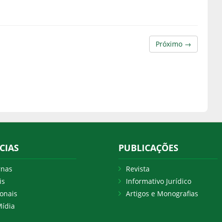
Próximo →
CIAS
PUBLICAÇÕES
rnas
Revista
is
Informativo Jurídico
onais
Artigos e Monografias
ídia