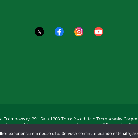
a Trompowsky, 291 Sala 1203 Torre 2 - edifício Trompowsky Corpor
 - Florianopólis / SC - CEP: 88015-300 |
E-mail:
sindifisco@sindifisco
hor experiência em nosso site. Se você continuar usando este site, 