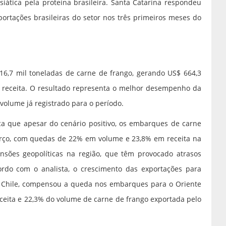
siática pela proteína brasileira. Santa Catarina respondeu
ortações brasileiras do setor nos três primeiros meses do
6,7 mil toneladas de carne de frango, gerando US$ 664,3
receita. O resultado representa o melhor desempenho da
volume já registrado para o período.
ica que apesar do cenário positivo, os embarques de carne
rço, com quedas de 22% em volume e 23,8% em receita na
ensões geopolíticas na região, que têm provocado atrasos
ordo com o analista, o crescimento das exportações para
e Chile, compensou a queda nos embarques para o Oriente
ceita e 22,3% do volume de carne de frango exportada pelo