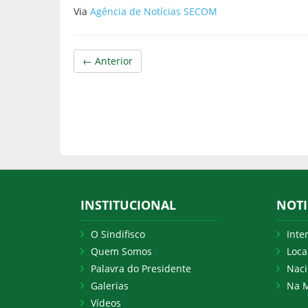
Via
Agência de Notícias SECOM
← Anterior
INSTITUCIONAL
NOTI
O Sindifisco
Inte
Quem Somos
Loca
Palavra do Presidente
Naci
Galerias
Na M
Vídeos