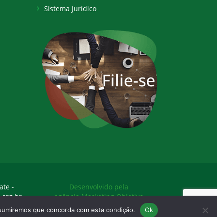
Sistema Jurídico
ate -
Desenvolvido pela
.org.br
agência Marketing Objetivo
assumiremos que concorda com esta condição.
Ok