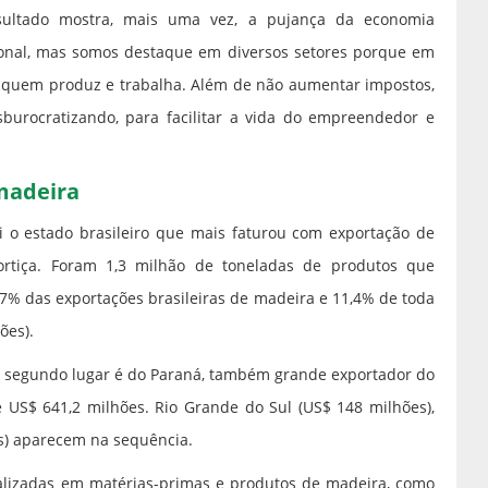
sultado mostra, mais uma vez, a pujança da economia
ional, mas somos destaque em diversos setores porque em
e quem produz e trabalha. Além de não aumentar impostos,
burocratizando, para facilitar a vida do empreendedor e
madeira
i o estado brasileiro que mais faturou com exportação de
rtiça. Foram 1,3 milhão de toneladas de produtos que
7% das exportações brasileiras de madeira e 11,4% de toda
ões).
 o segundo lugar é do Paraná, também grande exportador do
US$ 641,2 milhões. Rio Grande do Sul (US$ 148 milhões),
es) aparecem na sequência.
cializadas em matérias-primas e produtos de madeira, como