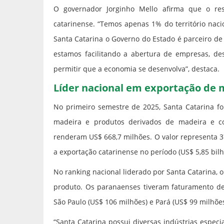
O governador Jorginho Mello afirma que o re
catarinense. “Temos apenas 1% do território nac
Santa Catarina o Governo do Estado é parceiro d
estamos facilitando a abertura de empresas, des
permitir que a economia se desenvolva”, destaca.
Líder nacional em exportação de 
No primeiro semestre de 2025, Santa Catarina fo
madeira e produtos derivados de madeira e co
renderam US$ 668,7 milhões. O valor representa 3
a exportação catarinense no período (US$ 5,85 bilh
No ranking nacional liderado por Santa Catarina,
produto. Os paranaenses tiveram faturamento de 
São Paulo (US$ 106 milhões) e Pará (US$ 99 milhõ
“Santa Catarina possui diversas indústrias espe