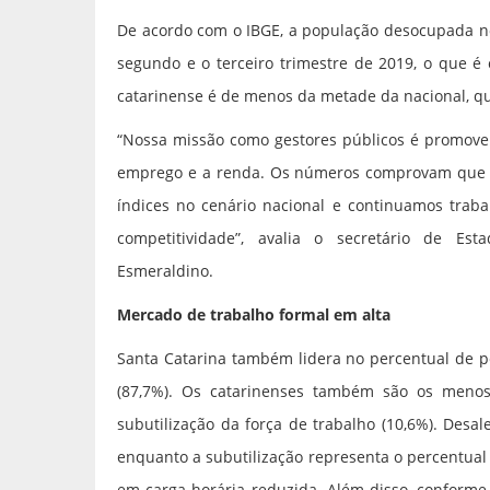
De acordo com o IBGE, a população desocupada no
segundo e o terceiro trimestre de 2019, o que é 
catarinense é de menos da metade da nacional, qu
“Nossa missão como gestores públicos é promover
emprego e a renda. Os números comprovam que 
índices no cenário nacional e continuamos traba
competitividade”, avalia o secretário de Es
Esmeraldino.
Mercado de trabalho formal em alta
Santa Catarina também lidera no percentual de p
(87,7%). Os catarinenses também são os menos 
subutilização da força de trabalho (10,6%). Des
enquanto a subutilização representa o percentu
em carga horária reduzida. Além disso, conforme