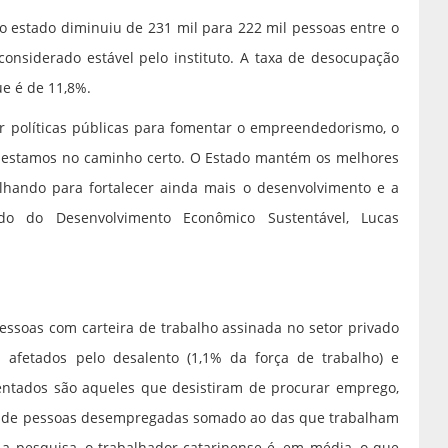
 estado diminuiu de 231 mil para 222 mil pessoas entre o
considerado estável pelo instituto. A taxa de desocupação
e é de 11,8%.
 políticas públicas para fomentar o empreendedorismo, o
estamos no caminho certo. O Estado mantém os melhores
lhando para fortalecer ainda mais o desenvolvimento e a
tado do Desenvolvimento Econômico Sustentável, Lucas
essoas com carteira de trabalho assinada no setor privado
afetados pelo desalento (1,1% da força de trabalho) e
alentados são aqueles que desistiram de procurar emprego,
al de pessoas desempregadas somado ao das que trabalham
 a pesquisa, o trabalhador catarinense é, em média, o que