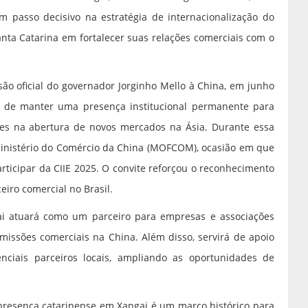
m passo decisivo na estratégia de internacionalização do
nta Catarina em fortalecer suas relações comerciais com o
ssão oficial do governador Jorginho Mello à China, em junho
ia de manter uma presença institucional permanente para
es na abertura de novos mercados na Ásia. Durante essa
 Ministério do Comércio da China (MOFCOM), ocasião em que
articipar da CIIE 2025. O convite reforçou o reconhecimento
eiro comercial no Brasil.
ai atuará como um parceiro para empresas e associações
 missões comerciais na China. Além disso, servirá de apoio
enciais parceiros locais, ampliando as oportunidades de
 presença catarinense em Xangai é um marco histórico para