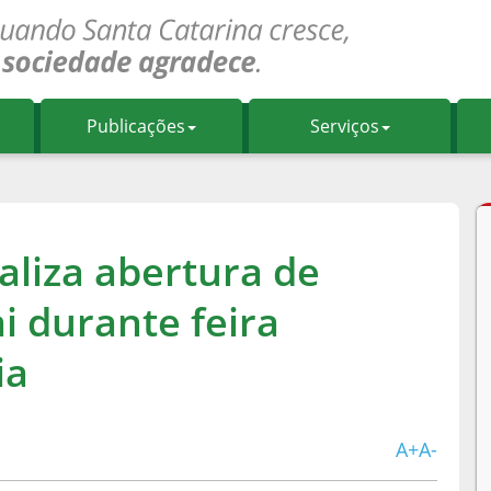
Publicações
Serviços
ializa abertura de
i durante feira
ia
A+
A-