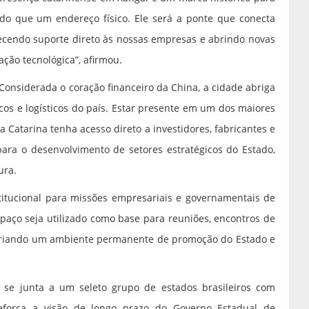
s do que um endereço físico. Ele será a ponte que conecta
cendo suporte direto às nossas empresas e abrindo novas
ção tecnológica”, afirmou.
Considerada o coração financeiro da China, a cidade abriga
icos e logísticos do país. Estar presente em um dos maiores
 Catarina tenha acesso direto a investidores, fabricantes e
ara o desenvolvimento de setores estratégicos do Estado,
ura.
itucional para missões empresariais e governamentais de
spaço seja utilizado como base para reuniões, encontros de
 criando um ambiente permanente de promoção do Estado e
na se junta a um seleto grupo de estados brasileiros com
 reforça a visão de longo prazo do Governo Estadual de