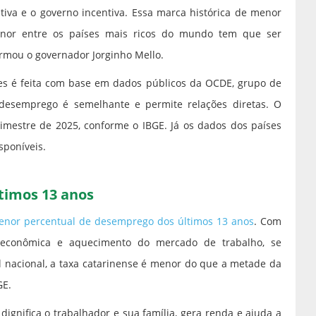
tiva e o governo incentiva. Essa marca histórica de menor
nor entre os países mais ricos do mundo tem que ser
rmou o governador Jorginho Mello.
es é feita com base em dados públicos da OCDE, grupo de
desemprego é semelhante e permite relações diretas. O
rimestre de 2025, conforme o IBGE. Já os dados dos países
isponíveis.
timos 13 anos
enor percentual de desemprego dos últimos 13 anos
. Com
de econômica e aquecimento do mercado de trabalho, se
l nacional, a taxa catarinense é menor do que a metade da
GE.
dignifica o trabalhador e sua família, gera renda e ajuda a