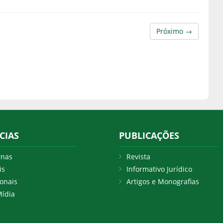
Próximo →
CIAS
PUBLICAÇÕES
rnas
Revista
is
Informativo Jurídico
onais
Artigos e Monografias
ídia