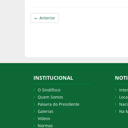
← Anterior
INSTITUCIONAL
NOTI
O Sindifisco
Inte
Quem Somos
Loca
Palavra do Presidente
Naci
Galerias
Na M
Vídeos
Normas