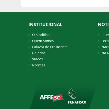
INSTITUCIONAL
NOTI
O Sindifisco
Inte
Quem Somos
Loca
Palavra do Presidente
Naci
Galerias
Na M
Vídeos
Normas