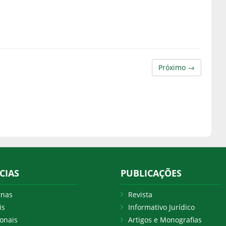
Próximo →
CIAS
PUBLICAÇÕES
rnas
Revista
is
Informativo Jurídico
onais
Artigos e Monografias