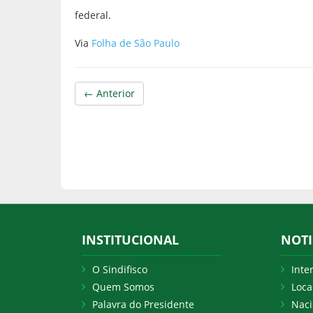
federal.
Via
Folha de São Paulo
← Anterior
INSTITUCIONAL
NOTI
O Sindifisco
Inte
Quem Somos
Loca
Palavra do Presidente
Naci