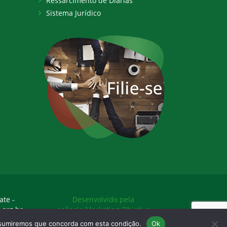
Ressarcimento de Diárias
Sistema Jurídico
ate -
Desenvolvido pela
.org.br
agência Marketing Objetivo
assumiremos que concorda com esta condição.
Ok