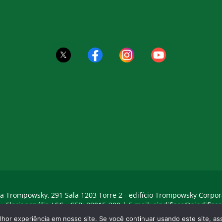
a Trompowsky, 291 Sala 1203 Torre 2 - edifício Trompowsky Corpor
 - Florianopólis / SC - CEP: 88015-300 |
E-mail:
sindifisco@sindifisco
hor experiência em nosso site. Se você continuar usando este site, 