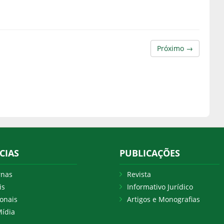
Próximo →
CIAS
PUBLICAÇÕES
rnas
Revista
is
Informativo Jurídico
onais
Artigos e Monografias
ídia