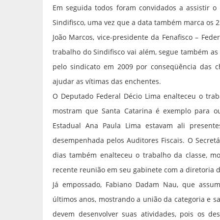
Em seguida todos foram convidados a assistir o 
Sindifisco, uma vez que a data também marca os 2
João Marcos, vice-presidente da Fenafisco – Fede
trabalho do Sindifisco vai além, segue também as
pelo sindicato em 2009 por conseqüência das ch
ajudar as vítimas das enchentes.
O Deputado Federal Décio Lima enalteceu o trab
mostram que Santa Catarina é exemplo para ou
Estadual Ana Paula Lima estavam ali presente
desempenhada pelos Auditores Fiscais. O Secretá
dias também enalteceu o trabalho da classe, mo
recente reunião em seu gabinete com a diretoria do
Já empossado, Fabiano Dadam Nau, que assume
últimos anos, mostrando a união da categoria e s
devem desenvolver suas atividades, pois os dest