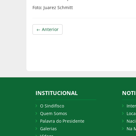
Foto: Juarez Schmitt
← Anterior
INSTITUCIONAL
NOTI
O Sindifisco
Inte
Quem Somos
Loca
Palavra do Presidente
Naci
Galerias
Na M