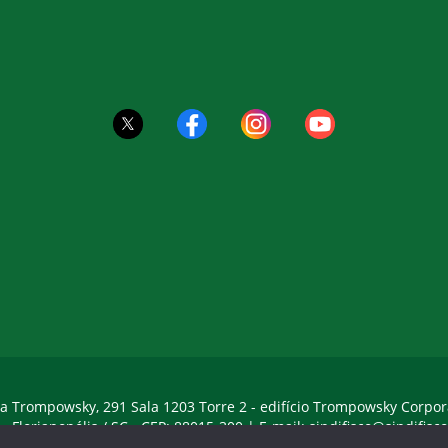
a Trompowsky, 291 Sala 1203 Torre 2 - edifício Trompowsky Corpor
 - Florianopólis / SC - CEP: 88015-300 |
E-mail:
sindifisco@sindifisco