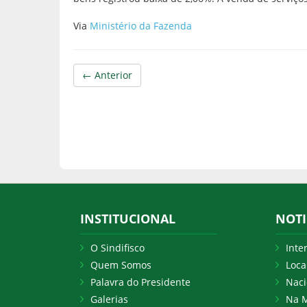
Via
Ministério da Fazenda
← Anterior
INSTITUCIONAL
NOTI
O Sindifisco
Inte
Quem Somos
Loca
Palavra do Presidente
Naci
Galerias
Na M