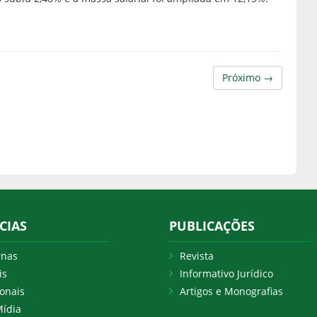
Próximo →
CIAS
PUBLICAÇÕES
rnas
Revista
is
Informativo Jurídico
onais
Artigos e Monografias
ídia