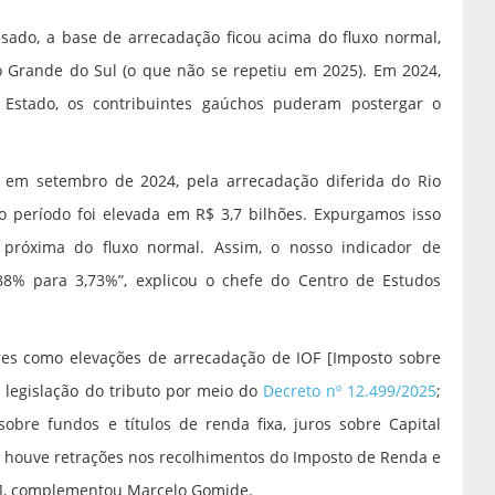
ado, a base de arrecadação ficou acima do fluxo normal,
io Grande do Sul (o que não se repetiu em 2025). Em 2024,
Estado, os contribuintes gaúchos puderam postergar o
em setembro de 2024, pela arrecadação diferida do Rio
 período foi elevada em R$ 3,7 bilhões. Expurgamos isso
róxima do fluxo normal. Assim, o nosso indicador de
88% para 3,73%”, explicou o chefe do Centro de Estudos
es como elevações de arrecadação de IOF [Imposto sobre
 legislação do tributo por meio do
Decreto nº 12.499/2025
;
obre fundos e títulos de renda fixa, juros sobre Capital
do, houve retrações nos recolhimentos do Imposto de Renda e
do], complementou Marcelo Gomide.