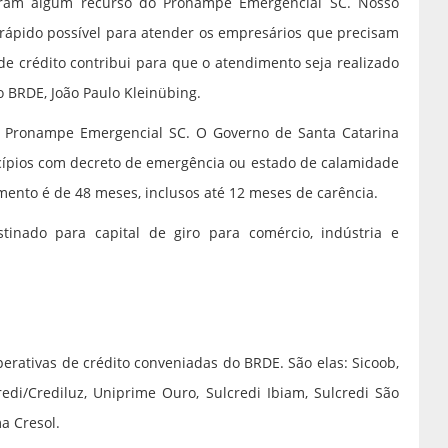
eram algum recurso do Pronampe Emergencial SC. Nosso
 rápido possível para atender os empresários que precisam
de crédito contribui para que o atendimento seja realizado
o BRDE, João Paulo Kleinübing.
o Pronampe Emergencial SC. O Governo de Santa Catarina
cípios com decreto de emergência ou estado de calamidade
mento é de 48 meses, inclusos até 12 meses de carência.
inado para capital de giro para comércio, indústria e
rativas de crédito conveniadas do BRDE. São elas: Sicoob,
credi/Crediluz, Uniprime Ouro, Sulcredi Ibiam, Sulcredi São
ma Cresol.