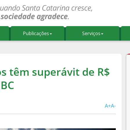
Publicações
Serviços
os têm superávit de R$
z BC
A+
A-