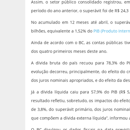
Assim, o setor público consolidado registrou, e
período do ano anterior, o superávit foi de R$ 24,3 
No acumulado em 12 meses até abril, o superávit
bilhões, equivalente a 1,52% do
PIB (Produto Inter
Ainda de acordo com o BC, as contas públicas ti
dos quatro primeiros meses deste ano.
A dívida bruta do país recuou para 78,3% do PIB
evolução decorreu, principalmente, do efeito do c
dos juros nominais apropriados, e do efeito da des
Já a dívida líquida caiu para 57,9% do PIB (R$ 5
resultado refletiu, sobretudo, os impactos do efei
de 3,8%, do superávit primário, dos juros nomina
que compõem a dívida externa líquida”, informou 
O BC divulgou os dados fiscais na data previst