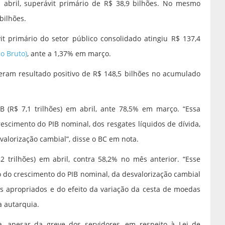
m abril, superávit primário de R$ 38,9 bilhões. No mesmo
bilhões.
 primário do setor público consolidado atingiu R$ 137,4
no Bruto)
, ante a 1,37% em março.
veram resultado positivo de R$ 148,5 bilhões no acumulado
 (R$ 7,1 trilhões) em abril, ante 78,5% em março. “Essa
rescimento do PIB nominal, dos resgates líquidos de dívida,
valorização cambial”, disse o BC em nota.
,2 trilhões) em abril, contra 58,2% no mês anterior. “Esse
to do crescimento do PIB nominal, da desvalorização cambial
is apropriados e do efeito da variação da cesta de moedas
a autarquia.
a, apesar da greve dos servidores, em respeito à Lei de