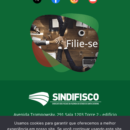
Avenida Trompowsky, 291 Sala 1203 Torre 2 - edifício
Trompowsky Corporate - Centro - Florianopólis / SC - CEP:
Usamos cookies para garantir que oferecemos a melhor
88015-300 |
E-mail:
sindifisco@sindifisco.org.br
experiência em nosso site. Se você continuar usando este site,