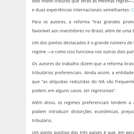
dois novos tributos que terão as mesmas regras—
e duas experiências internacionais semelhantes:
C
Para os autores, a reforma “traz grandes pro
favorável aos investidores no Brasil, além de uma
Um dos pontos destacados é o grande número de b
regime —e como isso funciona nos outros dois paí
Os autores do trabalho dizem que a reforma bras
tributários preferenciais. Ainda assim, a entid
que “as alíquotas reduzidas do IVA são frequent
podem, em alguns casos, ser regressivas”.
Além disso, os regimes preferenciais tendem a 
podem introduzir distorções econômicas, preju
tributário.
Um ponto positivo dos três países é que, em ger