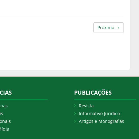
Próximo →
CIAS
PUBLICAÇÕES
rnas
Revista
is
Informativo Jurídico
onais
Artigos e Monografias
ídia