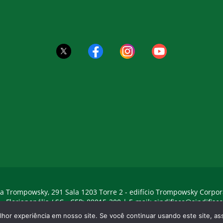
a Trompowsky, 291 Sala 1203 Torre 2 - edifício Trompowsky Corpor
 - Florianopólis / SC - CEP: 88015-300 |
E-mail:
sindifisco@sindifisco
hor experiência em nosso site. Se você continuar usando este site, 