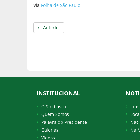
Via
Folha de São Paulo
← Anterior
INSTITUCIONAL
NOTI
O Sindifisco
Inte
Quem Somos
Loca
Palavra do Presidente
Naci
Galerias
Na M
Vídeos