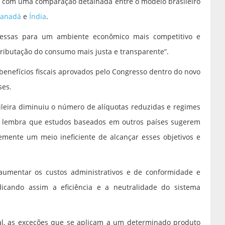
, com uma comparação detalhada entre o modelo brasileiro
anadá
e
Índia
.
messas para um ambiente econômico mais competitivo e
 tributação do consumo mais justa e transparente”.
enefícios fiscais aprovados pelo Congresso dentro do novo
ses.
ileira diminuiu o número de alíquotas reduzidas e regimes
ade lembra que estudos baseados em outros países sugerem
emente um meio ineficiente de alcançar esses objetivos e
aumentar os custos administrativos e de conformidade e
dicando assim a eficiência e a neutralidade do sistema
al, as exceções que se aplicam a um determinado produto