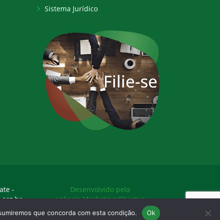
Sistema Jurídico
ate -
Desenvolvido pela
.org.br
agência Marketing Objetivo
assumiremos que concorda com esta condição.
Ok