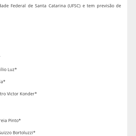
dade Federal de Santa Catarina (UFSC) e tem previsão de
*
ílio Luz*
la*
tro Victor Konder*
reia Pinto*
uizzo Bortoluzzi*