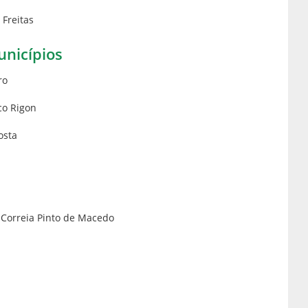
 Freitas
unicípios
ro
co Rigon
osta
 Correia Pinto de Macedo